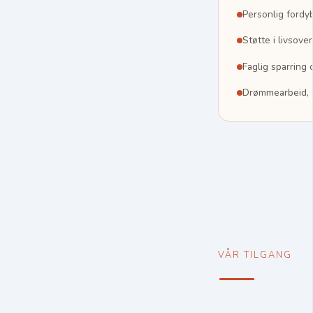
Personlig fordy
Støtte i livsove
Faglig sparring
Drømmearbeid, s
VÅR TILGANG