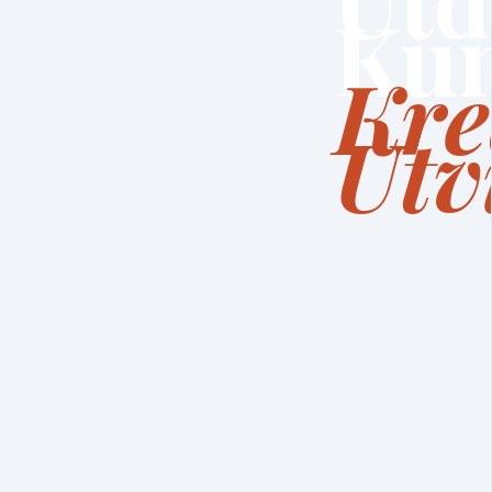
Kun
Kre
Utv
Start med et intensi
forene faglig fordy
jungiansk psykologi
Her utvikler du ikke
hvor det sansende, 
Kunstterapiutdanni