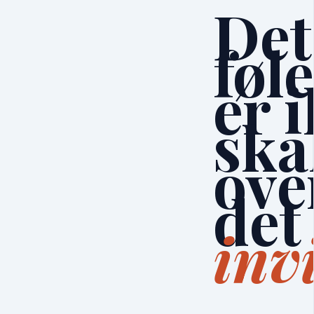
Det
føl
er 
ska
ov
det 
inv