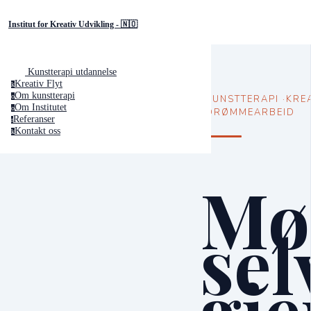
Institut for Kreativ Udvikling - 🇳🇴
Kunstterapi utdannelse
Kreativ Flyt
k
Om kunstterapi
o
KUNSTTERAPI ·KREA
Om Institutet
o
DRØMMEARBEID
Referanser
r
Kontakt oss
k
Mø
sel
gj