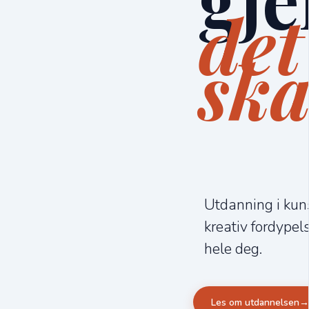
det
sk
Utdanning i kuns
kreativ fordypels
hele deg.
Les om utdannelsen
→