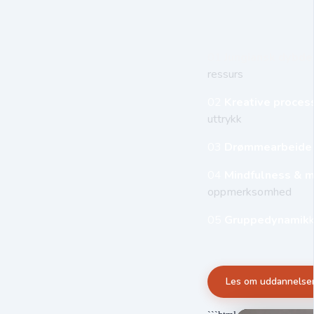
01
Jungiansk dybde
ressurs
02
Kreative proces
uttrykk
03
Drømmearbeide
04
Mindfulness & m
oppmerksomhed
05
Gruppedynamik
Les om uddannels