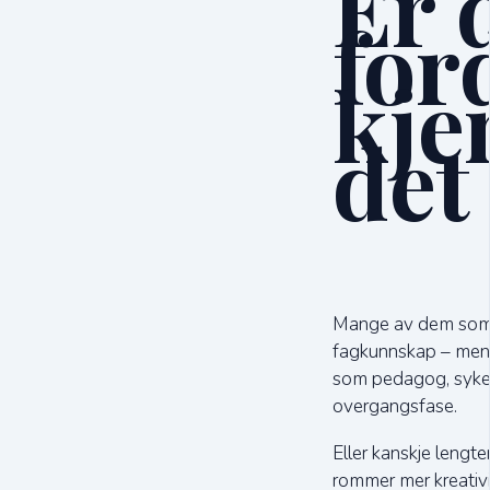
Er 
for
kje
det
Mange av dem som fi
fagkunnskap – men 
som pedagog, sykepl
overgangsfase.
Eller kanskje leng
rommer mer kreativi