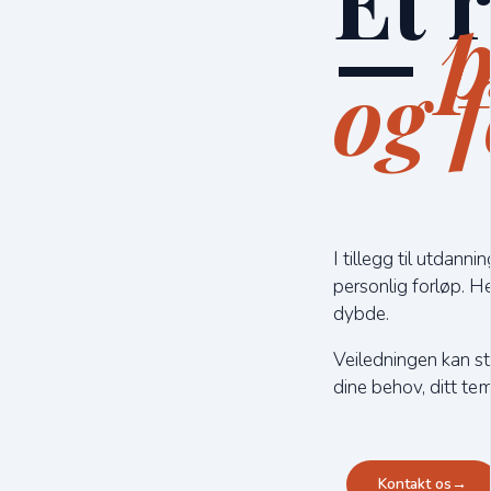
Et 
—
p
og f
I tillegg til utdanni
personlig forløp. H
dybde.
Veiledningen kan st
dine behov, ditt t
Kontakt os
→